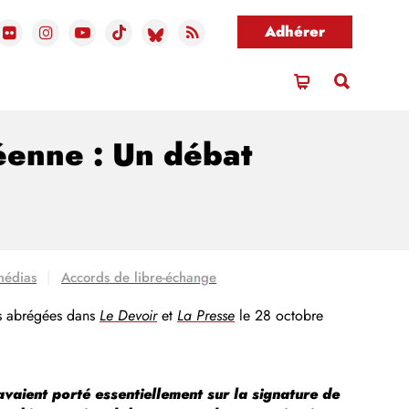
Adhérer
éenne : Un débat
médias
Accords de libre-échange
ons abrégées dans
Le Devoir
et
La Presse
le 28 octobre
avaient porté essentiellement sur la signature de