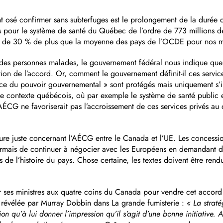
t osé confirmer sans subterfuges est le prolongement de la durée 
 pour le système de santé du Québec de l’ordre de 773 millions de
ès de 30 % de plus que la moyenne des pays de l’OCDE pour nos 
 des personnes malades, le gouvernement fédéral nous indique que l
ion de l’accord. Or, comment le gouvernement définit-il ces service
ice du pouvoir gouvernemental » sont protégés mais uniquement s’il
le contexte québécois, où par exemple le système de santé public 
AÉCG ne favoriserait pas l’accroissement de ces services privés au 
e juste concernant l’AÉCG entre le Canada et l’UE. Les concessions
ésormais de continuer à négocier avec les Européens en demandant
es de l’histoire du pays. Chose certaine, les textes doivent être rend
ses ministres aux quatre coins du Canada pour vendre cet accord do
y, révélée par Murray Dobbin dans La grande fumisterie :
« La straté
n qu’à lui donner l’impression qu’il s’agit d’une bonne initiative. Au