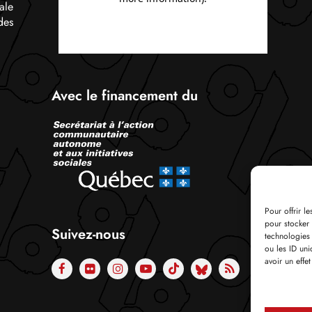
ale
des
Avec le financement du
Pour offrir l
pour stocker 
Suivez-nous
technologies
ou les ID uni
avoir un effet