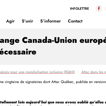
INFOLETTRE
Agir
S’unir
S’informer
Contact
hange Canada-Union europ
écessaire
écois pour une mondialisation inclusive (RQMI)
Attac dans les 
r une vingtaine de signataires dont Attac Québec, publiée en versi
ellement loin aujourd’hui que nous avons oublié qu’elles 