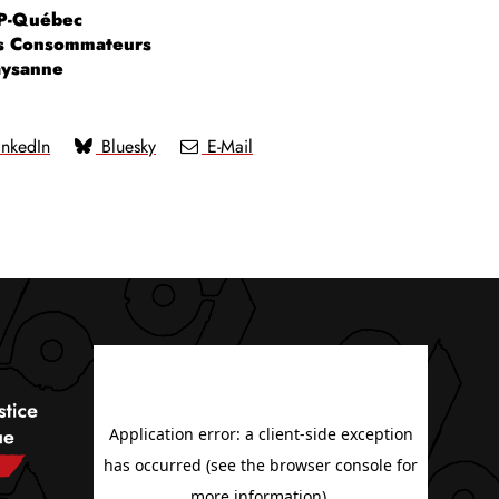
FP-Québec
des Consommateurs
aysanne
nkedIn
Bluesky
E-Mail