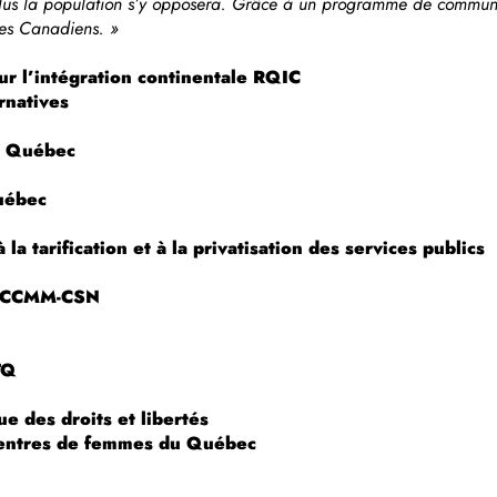
plus la population s’y opposera. Grâce à un programme de communic
 des Canadiens. »
ur l’intégration continentale RQIC
rnatives
e Québec
Québec
a tarification et à la privatisation des services publics
N
du CCMM-CSN
TQ
e des droits et libertés
centres de femmes du Québec