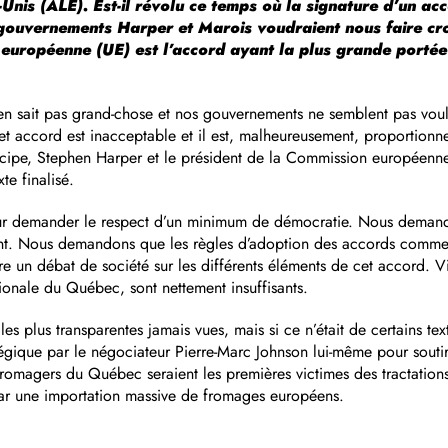
nis (ALÉ). Est-il révolu ce temps où la signature d’un acc
s gouvernements Harper et Marois voudraient nous faire cr
 européenne (UE) est l’accord ayant la plus grande porté
n sait pas grand-chose et nos gouvernements ne semblent pas vouloi
et accord est inacceptable et il est, malheureusement, proportio
cipe, Stephen Harper et le président de la Commission européenne 
e finalisé.
ur demander le respect d’un minimum de démocratie. Nous demando
t. Nous demandons que les règles d’adoption des accords commerci
e un débat de société sur les différents éléments de cet accord. Vi
onale du Québec, sont nettement insuffisants.
 plus transparentes jamais vues, mais si ce n’était de certains text
ratégique par le négociateur Pierre-Marc Johnson lui-même pour sou
omagers du Québec seraient les premières victimes des tractations 
 par une importation massive de fromages européens.