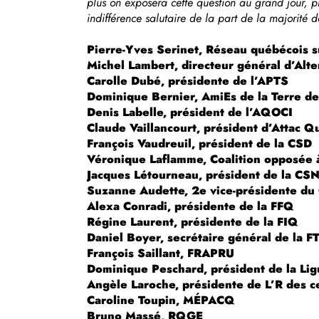
plus on exposera cette question au grand jour, 
indifférence salutaire de la part de la majorité
Pierre-Yves Serinet, Réseau québécois s
Michel Lambert, directeur général d’Alte
Carolle Dubé, présidente de l’APTS
Dominique Bernier, AmiEs de la Terre d
Denis Labelle, président de l’AQOCI
Claude Vaillancourt, président d’Attac 
François Vaudreuil, président de la CSD
Véronique Laflamme, Coalition opposée à l
Jacques Létourneau, président de la CS
Suzanne Audette, 2e vice-présidente 
Alexa Conradi, présidente de la FFQ
Régine Laurent, présidente de la FIQ
Daniel Boyer, secrétaire général de la F
François Saillant, FRAPRU
Dominique Peschard, président de la Ligu
Angèle Laroche, présidente de L’R des 
Caroline Toupin, MÉPACQ
Bruno Massé, RQGE