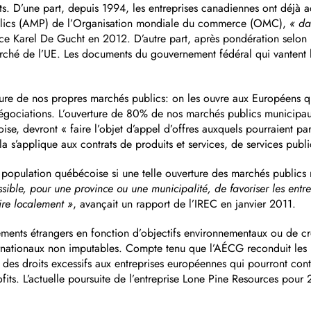
nts. D’une part, depuis 1994, les entreprises canadiennes ont déjà
publics (AMP) de l’Organisation mondiale du commerce (OMC),
« da
Karel De Gucht en 2012. D’autre part, après pondération selon les
ché de l’UE. Les documents du gouvernement fédéral qui vantent l’
erture de nos propres marchés publics: on les ouvre aux Européens 
gociations. L’ouverture de 80% de nos marchés publics municipaux 
e, devront « faire l’objet d’appel d’offres auxquels pourraient pa
 s’applique aux contrats de produits et services, de services publics
population québécoise si une telle ouverture des marchés publics 
sible, pour une province ou une municipalité, de favoriser les entrep
aire localement »
, avançait un rapport de l’IREC en janvier 2011.
issements étrangers en fonction d’objectifs environnementaux ou de c
ternationaux non imputables. Compte tenu que l’AÉCG reconduit les 
es droits excessifs aux entreprises européennes qui pourront contest
profits. L’actuelle poursuite de l’entreprise Lone Pine Resources po