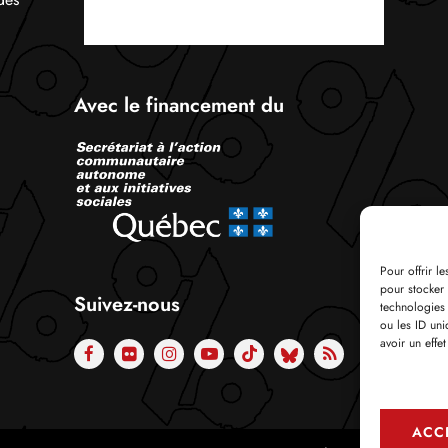
Avec le financement du
Pour offrir l
pour stocker 
Suivez-nous
technologies
ou les ID uni
avoir un effet
ACC