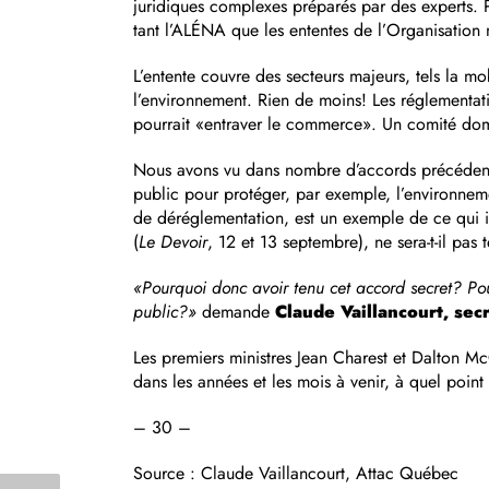
juridiques complexes préparés par des experts. 
tant l’ALÉNA que les ententes de l’Organisatio
L’entente couvre des secteurs majeurs, tels la mob
l’environnement. Rien de moins! Les réglementat
pourrait «entraver le commerce». Un comité domin
Nous avons vu dans nombre d’accords précédents 
public pour protéger, par exemple, l’environneme
de déréglementation, est un exemple de ce qui i
(
Le Devoir
, 12 et 13 septembre), ne sera-t-il pas 
«Pourquoi donc avoir tenu cet accord secret? Po
public?»
demande
Claude Vaillancourt, sec
Les premiers ministres Jean Charest et Dalton Mc
dans les années et les mois à venir, à quel point 
– 30 –
Source : Claude Vaillancourt, Attac Québec