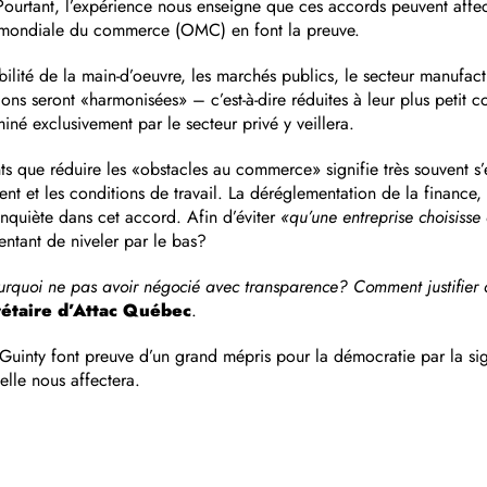
Pourtant, l’expérience nous enseigne que ces accords peuvent affe
n mondiale du commerce (OMC) en font la preuve.
ilité de la main-d’oeuvre, les marchés publics, le secteur manufacturi
ions seront «harmonisées» – c’est-à-dire réduites à leur plus peti
é exclusivement par le secteur privé y veillera.
que réduire les «obstacles au commerce» signifie très souvent s’en
nt et les conditions de travail. La déréglementation de la finance, 
nquiète dans cet accord. Afin d’éviter
«qu’une entreprise choisisse
tentant de niveler par le bas?
urquoi ne pas avoir négocié avec transparence? Comment justifier q
rétaire d’Attac Québec
.
Guinty font preuve d’un grand mépris pour la démocratie par la sign
elle nous affectera.