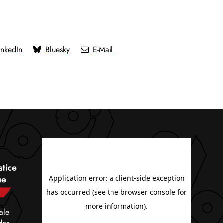
nkedIn
Bluesky
E-Mail
ale
des