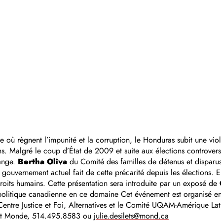
où règnent l’impunité et la corruption, le Honduras subit une vio
ins. Malgré le coup d’État de 2009 et suite aux élections controve
hange.
Bertha Oliva
du Comité des familles de détenus et dispa
 gouvernement actuel fait de cette précarité depuis les élections. E
oits humains. Cette présentation sera introduite par un exposé de
 politique canadienne en ce domaine Cet événement est organisé e
Centre Justice et Foi, Alternatives et le Comité UQAM-Amérique La
r et Monde, 514.495.8583 ou
julie.desilets@mond.ca