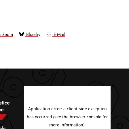
nkedIn
Bluesky
E-Mail
ale