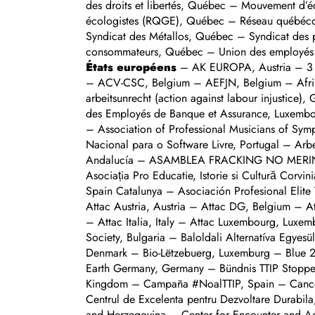
des droits et libertés, Québec – Mouvement d
écologistes (RQGE), Québec – Réseau québécois
Syndicat des Métallos, Québec – Syndicat des
consommateurs, Québec – Union des employés 
États européens
– AK EUROPA, Austria – 3 F Frederiksborg, Denmark – A contre-courant, Belgium – AB « Švyturys » trade union, Lithuania – ActiveWatch, Romania – ACV-CSC, Belgium – AEFJN, Belgium – Afrika Kontakt, Denmark – Aire, Spain – AITEC, France – AK Fracking Braunschweiger Land, Germany – Aktion gegen arbeitsunrecht (action against labour injustice), Germany – aktion21-austria, Austria – Alcohol Policy Youth Network, Slovenia – ALEBA – Association Luxembourgeoise des Employés de Banque et Assurance, Luxembourg – Alliance D19-20, Belgium – Alliance for Cancer Prevention, United Kingdom – Amis de la Terre, France – AMPOS – Association of Professional Musicians of Symphonic Orchestras, Spain – An Claíomh Glas, Ireland – An Taisce, Ireland – Animalia, Finland – ANSOL – Associação Nacional para o Software Livre, Portugal – Arbeitsgemeinschaft bäuerliche Landwirtschaft (AbL), Germany – Arran Lleida, Spain – Asamblea de andalucia (ada), Spain, Andalucía – ASAMBLEA FRACKING NO MERINDADES NORTE DE BURGOS, Spain – ASiA- Associació Salut i Agroecologia, Spain – Asociația Mai Bine, România – Asociația Pro Educatie, Istorie si Cultură Corvinias, Romania – Asociaţia România Vie / Romania Alive Society, Romania – Associació Catalana de Juristes Demòcrates, Spain Catalunya – Asociación Profesional Elite Taxi, Spain – Ateneu Cooperatiu La Baula, Spain – Lleida (Catalonia) – Ateneu Popular Garriguenc, Spain Catalunya – Attac Austria, Austria – Attac DG, Belgium – Attac Finland, Finland – Attac France, France – Attac Germany, Germany – Attac Hungary, Hungary – Attac Ireland, Ireland – Attac Italia, Italy – Attac Luxembourg, Luxembourg – Attac Norway, Norway – Attac Spain, Spain – AVALOT -Joves de la UGT de Catalunya-, Spain – Balkani Wildlife Society, Bulgaria – Baloldali Alternatíva Egyesülés, Hungary – Berufsvereinigung der bildenden Künstler Österreichs, Zentralverband, Austria – Biodynamiske Forbrugere, Denmark – Bio-Lëtz