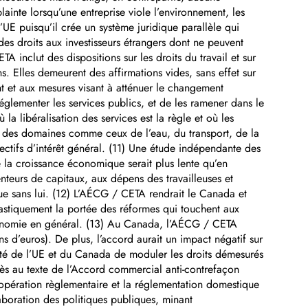
inte lorsqu’une entreprise viole l’environnement, les
l’UE puisqu’il crée un système juridique parallèle qui
 des droits aux investisseurs étrangers dont ne peuvent
A inclut des dispositions sur les droits du travail et sur
 Elles demeurent des affirmations vides, sans effet sur
ent et aux mesures visant à atténuer le changement
glementer les services publics, et de les ramener dans le
a libéralisation des services est la règle et où les
ns des domaines comme ceux de l’eau, du transport, de la
ctifs d’intérêt général. (11) Une étude indépendante des
la croissance économique serait plus lente qu’en
enteurs de capitaux, aux dépens des travailleuses et
ue sans lui. (12) L’AÉCG / CETA rendrait le Canada et
drastiquement la portée des réformes qui touchent aux
’économie en général. (13) Au Canada, l’AÉCG / CETA
 d’euros). De plus, l’accord aurait un impact négatif sur
acité de l’UE et du Canada de moduler les droits démesurés
 près au texte de l’Accord commercial anti-contrefaçon
opération règlementaire et la réglementation domestique
laboration des politiques publiques, minant