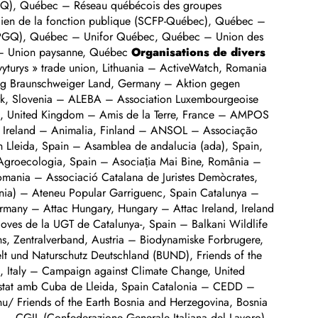
ACQ), Québec – Réseau québécois des groupes
dien de la fonction publique (SCFP-Québec), Québec –
 (SPGQ), Québec – Unifor Québec, Québec – Union des
 – Union paysanne, Québec
Organisations de divers
erk für Umweltkranke e.V., Germany – Giligan Nature Conservation and Tradicion Preserve Association, Hungary – GLOBAL 2000 – Friends of the Earth Austria, Austria – Global Justice Now, United Kingdom – GMB Trade Union, United Kingdom – GMO Free Bulgaria, Bulgaria – GRECS-Grup de Recerca Exclusió i Control Social-Universitat de Barcelona, Spain – Green Budget Europe, Belgium – Green Economy Foundation, Ireland – Green Foundation Ireland, Ireland – Green institute, Greece – Green Liberty, Latvia – Greentourism Ecologic Association, Romania – 4th Group of the United Left – Social movements and individuals, Slovenia – Grupo espeleologico merindades, Spain – Hazards Campaign, United Kingdom – Health and Environment Alliance (HEAL), Europe – Health and Environment Justice Support, Germany – Hungarian Network of Social Forum, Hungary – Icv terres de lleida, Spain – Initiativ Liewensufank- IBFAN Luxemburg, Luxemburg – Initiative Wissenschaft gegen TTIP, Germany – Initiativplattform TTIP stoppen Oberoesterreich, Austria – INKOTA-netzwerk e.V., Germany – Inspi-Ráció Egyesület, Hungary – Institut za trajnostni razvoj – Institute for Sustrainable Development, Slovenia – Institute of Global Responsibility (IGO), Poland – Instytut Spraw Obywatelskich INSPRO, Poland – International Presentation Association, Ireland – International Small Business Alliance, Ireland – Intersindical Valenciana, Spain País Valencià – Irish Congress of Trade Unions, Ireland – Irish Cattle and Sheep Farmers Association, ICSA, Ireland – Iuridicum Remedium, z. s., Czech Republic – Joves d’Esquerra Verda, Spain – Karl Marx Society, Hungary – Kauno regiono energetinių įmonių jungtinė darbininkų profsąjunga, Lithuania – Keep Ireland Fracking Free, Ireland – Kehys – The Finnish NGDO Platform to the EU, Finland – KMU gegen TTIP, Austria – Közép-dunántúli Biokultúra Egyesület, Hungary, Europe – Kulturrat Österreich, Austria – La Casa Azul del Occidente, Spain – Les Amis de la Terre, Belgium – Letterbreen and Mullaghdun Community, United Kingdom – Links Ecologisch Forum (LEF), Belgium – Lithuanian Industry Trade Union Federation, Lithuania – Lithuanian Seafarers’ Union, Lithuania – Lithuanian Trade Union of Health Care Employees, Lithuania – LobbyControl, Germany – LRT darbuotojų profesinė sąjunga, Lithuania – Luonto-Liitto / The Finnish Nature League, Finland – Magosfa Foundation, Hungary – Magyar Antifasiszta Liga, Hungary – Mandate Trade Union, Ireland – Marchas de la dignidad-madrid, Spain – Marea Blanca de Ponent i Pirineus, Spain Catalonia – Mareas ciudadanas, Spain – May Day, Denmark – Mediterranean Antinuclear Watch (MANW ), Greece – MedSOS, Greece – Meer Democratie, The Netherlands – Mehr Demokratie, Germany – Mercy International Association, Ireland – Milieudefensie, The Netherlands – MOC, Belgium – Moral Cerdit Association, Hungary – Mouvement Ecologique, Luxembourg – Mouvement politique des objecteurs de croissance (mpOC), Belgium – Mouvement Rural de Jeunesse Chretienne, France – Mouvement Utopia, France – Movement for Just Society (Gibanje za pravično družbo- GPD), Slovenia – MTVSZ / Friends of the Earth Hungary, Hungary – Mundubat, Spain Basque Country – Nacion humana universal, Spain – National Justice and Peace Network, United Kingdom – Naturefriends Greece, Greece – NaturFreunde Deutschlands, Germany – New Wind Association, Finland – No Transat !, Belgique / Belgium – NOAH Friends of the Earth Denmark, Denmark – Non ao TTIP Galiza, Spain Galicia – ÖBV – Via Campesina Austria, Austria – ÖGB – Austrian Trade Union Federation, Austria – OGM dangers, France – Oikos – Cooperação e Desenvolvimento, Portugal – OMAL, Spain – Open Cages, Lithuania – Org