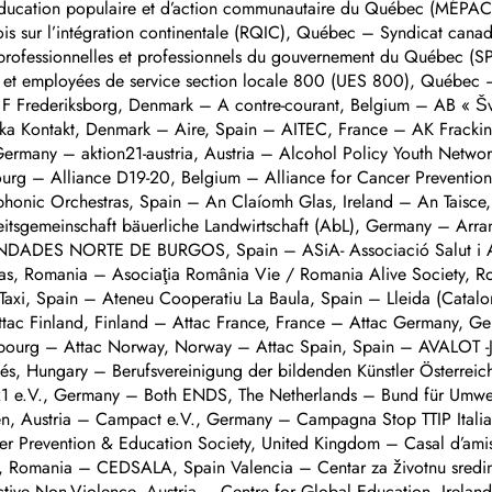
’éducation populaire et d’action communautaire du Québec (MÉP
 sur l’intégration continentale (RQIC), Québec – Syndicat cana
 professionnelles et professionnels du gouvernement du Québec
et employées de service section locale 800 (UES 800), Québec
ebuerg, Luxemburg – Blue 21 e.V., Germany – Both ENDS, The Netherlands – Bund für Umwelt und Naturschutz Deutschland (BUND), Friends of the Earth Germany, Germany – Bündnis TTIP Stoppen, Austria – Campact e.V., Germany – Campagna Stop TTIP Italia, Italy – Campaign against Climate Change, United Kingdom – Campaña #NoalTTIP, Spain – Cancer Prevention & Education Society, United Kingdom – Casal d’amistat amb Cuba de Lleida, Spain Catalonia – CEDD – Centrul de Excelenta pentru Dezvoltare Durabila, Romania – CEDSALA, Spain Valencia – Centar za životnu sredinu/ Friends of the Earth Bosnia and Herzegovina, Bosnia and Herzegovina – Center for Encounter and Active Non-Violence, Austria – Centre for Global Education, Ireland – CGIL (Confederazione Generale Italiana del Lavoro), Italy – CGT, France – CGT Lleida, Spain – Christliche Initiative Romero (CIR), Germany – CIG, Spain Galicia – Civilek Mecsekért Mozgalom, Hungary – Clare Says No To TTIP & CETA, Ireland – Clean Air Action Group, Hungary – CLIAB, Spain – Climaxi, Belgium – CNCD-11.11.11, Belgium – COAG, Spain – Colla Ecologista d’Almassora, Spain – Collectif amainte, France – Collectif Roosevelt, France – Comhlámh, Ireland – COMISIONES OBRERAS (CS CCOO), Spain – Comúdelleida, Spain – Confederacion de Autonomos del Taxi de la Comunidad Valenciana, Spain Valencia – Confederación General del Trabajo (CGT-Spain), Spain – Confederación General del Trabajo de Almería CGT-Almería, Spain – Confederación Intersindical, Spain – Coomhola Salmon Trust, ltd., Ireland – Coordinadora d’ONGD i aMS de Lleida, Spain – Coordination Climat Justice Sociale Genève, Switzerland – Coordination Rurale, France – CorA Network for Corporate Accountability, Germany – Corporate Europe Observatory, Belgium – COSPE Onlus, Italy – CRASH – Coalition for Research and Action for Social Justice and Human Dignity, Finland – Csalán Környezet- és Természetvédő Egyesület, Hungary – Csermely Környezetvédelmi Egyesület, Hungary – de-clic.ro, Romania – Den Haag TTIP-vrij, The Netherlands – Deutscher Naturschutzring (DNR), Germany – Distretto di Economia Solidale Altro Tirreno, Italy – Eco Ruralis – In support of peasant farming, Romania – ECOAR))), Spain Galicia – Ecocity, Greece – Ecologistas en Acción, Spain – Economistas Sin Fronteras, Spain – EH TTIP/CETA Ez Kanpaina, Spain, Basque Country – Ekologistak Martxan, Spain, Basque Country – ELA (Basque Workers Solidarity), Spain, Basque Country – Emmaus Aurinkotehdas, Finland – End Ecocide On Earth, Austria – Entrepueblos/entrepobles/entrepobos/herriarte, Spain – Environmental Planning and Education Network, Hungary – Estonian Society for Nature Conservation, Estonia – European Anti Poverty Network Ireland, Ireland – « Europe and We » Association, Bulgaria – EWHN, European Work Hazards Network Denmark, Denmark – Fairtrade Lëtzebuerg, Luxembourg – Fairwatch, Italy – Fauna Alapítvány, Hungary – Fédération Artisans du Monde, France – Federation of Independent Trade Unions in Education (FSIE), Romania – Federation Syndicale Unitaire (FSU), France – Fem Poble (Sant Pere de Ribes), Spain – FENPROF, Portugal – FIAN Deutschland, Germany – FIAN Österreich, Austria – FIAN Sweden, Sweden – FÍS NUA, Ireland – FNCTTFEL, Luxembourg – Focus, association for sustainable development, Slovenia – Fondation COPERNIC, France – Forebyggelses-og Patientraadet.FPR, Denmark – Forschungs- und Dokumentationszentrum Chile-Lateinamerika e.V., Germany – Forum Umwelt & Entwicklung, Germany – Foundation Bluelink, Bulgaria – Foundation for the environment and agriculture, Bulgaria – Frack Free Nottinghamshire, United Kingdom – Fracking Free Bulgaria, Bulgaria – Friends of the Earth Cyprus, Cyprus – Friends of the Earth Finland – Maan ystävät ry, Finland – Friends of the Earth Ireland, Ireland – Friends of the Earth Malta, Malta – Friends of the Earth Spain, Spain – Friends of the Earth Sweden / Jordens Vänner, Sweden – Friends of the Landless, Finland – FUGEA, Belgium, Wallonia – Fundació Ateneu Pere Mascaró, Spain, Illes Balears – Fundacio nous horitzons, Spain – Fundacion mundubat, Spain – Fundacja Kuźnia Kampanierów, Poland – Fundacja Strefa Zieleni, Poland – Fundacja Zielone Światło / Green Light Foundation, Poland – G3W-M3M, Belgium – GAIA – Environmental Action and Intervention Group, Portugal – GegenStrömung, Germany – Gen-ethisches Netzwerk, Germany – GENUK, Gemeinnütziges Netzw