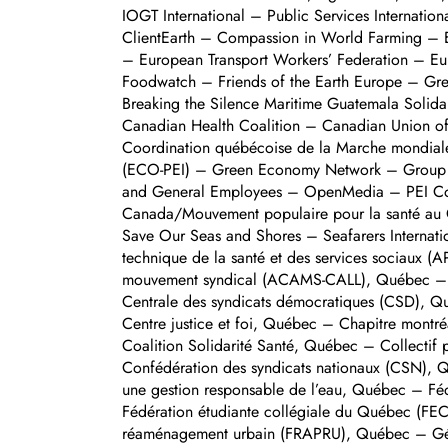
IOGT International – Public Services Internati
ClientEarth – Compassion in World Farming – E
– European Transport Workers’ Federation – E
Foodwatch – Friends of the Earth Europe – Gr
Breaking the Silence Maritime Guatemala Solida
Canadian Health Coalition – Canadian Union of
Coordination québécoise de la Marche mondiale
(ECO-PEI) – Green Economy Network – Group of
and General Employees – OpenMedia – PEI Coali
Canada/Mouvement populaire pour la santé au 
Save Our Seas and Shores – Seafarers Internati
technique de la santé et des services sociaux
mouvement syndical (ACAMS-CALL), Québec – A
Centrale des syndicats démocratiques (CSD), Q
Centre justice et foi, Québec – Chapitre mon
Coalition Solidarité Santé, Québec – Collecti
Confédération des syndicats nationaux (CSN), 
une gestion responsable de l’eau, Québec – Fé
Fédération étudiante collégiale du Québec (FEC
réaménagement urbain (FRAPRU), Québec – Géné