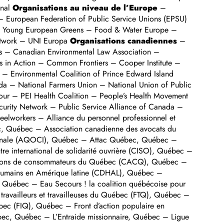
onal
Organisations au niveau de l’Europe
–
– European Federation of Public Service Unions (EPSU)
 of Young European Greens – Food & Water Europe –
Network – UNI Europa
Organisations canadiennes
–
ves – Canadian Environmental Law Association –
s in Action – Common Frontiers – Cooper Institute –
 Environmental Coalition of Prince Edward Island
a – National Farmers Union – National Union of Public
our – PEI Health Coalition – People’s Health Movement
rity Network – Public Service Alliance of Canada –
eelworkers – Alliance du personnel professionnel et
ec, Québec – Association canadienne des avocats du
tionale (AQOCI), Québec – Attac Québec, Québec –
 international de solidarité ouvrière (CISO), Québec –
ciations de consommateurs du Québec (CACQ), Québec –
s humains en Amérique latine (CDHAL), Québec –
 Québec – Eau Secours ! la coalition québécoise pour
availleurs et travailleuses du Québec (FTQ), Québec –
bec (FIQ), Québec – Front d’action populaire en
ec, Québec – L’Entraide missionnaire, Québec – Ligue