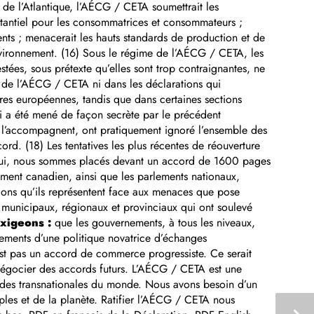
 de l’Atlantique, l’AÉCG / CETA soumettrait les
stantiel pour les consommatrices et consommateurs ;
ments ; menacerait les hauts standards de production et de
environnement. (16) Sous le régime de l’AÉCG / CETA, les
tées, sous prétexte qu’elles sont trop contraignantes, ne
e de l’AÉCG / CETA ni dans les déclarations qui
res européennes, tandis que dans certaines sections
i a été mené de façon secrète par le précédent
 l’accompagnent, ont pratiquement ignoré l’ensemble des
ord. (18) Les tentatives les plus récentes de réouverture
’hui, nous sommes placés devant un accord de 1600 pages
ment canadien, ainsi que les parlements nationaux,
lations qu’ils représentent face aux menaces que pose
unicipaux, régionaux et provinciaux qui ont soulevé
xigeons :
que les gouvernements, à tous les niveaux,
dements d’une politique novatrice d’échanges
est pas un accord de commerce progressiste. Ce serait
 négocier des accords futurs. L’AÉCG / CETA est une
andes transnationales du monde. Nous avons besoin d’un
les et de la planète. Ratifier l’AÉCG / CETA nous