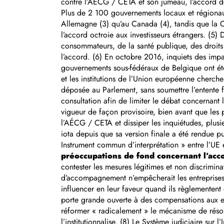
contre l’AÉCG / CETA et son jumeau, l’accord de 
Plus de 2 100 gouvernements locaux et régionaux
Allemagne (3) qu’au Canada (4), tandis que la C
l’accord octroie aux investisseurs étrangers. (5
consommateurs, de la santé publique, des droits 
l’accord. (6) En octobre 2016, inquiets des impa
gouvernements sous-fédéraux de Belgique ont été
et les institutions de l’Union européenne cherche
déposée au Parlement, sans soumettre l’entente f
consultation afin de limiter le débat concernant 
vigueur de façon provisoire, bien avant que les 
l’AÉCG / CETA et dissiper les inquiétudes, plusie
iota depuis que sa version finale a été rendue 
Instrument commun d’interprétation » entre l’U
préoccupations de fond concernant l’acco
contester les mesures légitimes et non discrimina
d’accompagnement n’empêcherait les entreprises d’
influencer en leur faveur quand ils règlementen
porte grande ouverte à des compensations aux ent
réformer « radicalement » le mécanisme de résolu
l’institutionnalise. (8) Le Système judiciaire sur