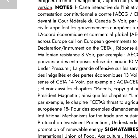
éloignera d’un tel changement, aujourd’hui gra
version
.
NOTES
1- Carte interactive de l’Initi
contestation constitutionnelle contre l’AÉCG / C
devant la Cour fédérale du Canada 5- Voir, par 
civile appellent les gouvernements européens à 
L’Accord économique et commercial global (AECG
across Europe call on European governments to r
Declaration/Instrument on the CETA ; Réponse à l
Wallonian resistance 8 Voir, par exemple : AÉCG
pouvoirs » des entreprises refuse de mourir 10 
Under Pressure ; La grande offensive sur les s
des inégalités et des pertes économiques 13 Voir,
sense of CETA 14 Voir, par exemple : ACTA-CETA 
; et voir aussi les chapitres “Patents, copyrigh
President Magnette ; ainsi que les chapitres “L
par exemple, le chapitre “CETA’s threat to agric
européenne 18- Pour des exemples d’amendements 
Institutional Mechanisms for the trade and sust
Protocol on Investment Protection ; Understandi
promotion of renewable energy
SIGNATAIRE
International Union of Food, Agricultural, Hotel