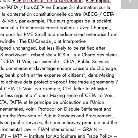
s bas.
PDF en français de la Déclaration
.
PDF English
hors-TAFTA / hors-CETA en Europe 3- Information sur la
r la contestation constitutionnelle contre l’AÉCG / CETA
6- Voir, par exemple, Plusieurs groupes de la société
mmercial « fondamentalement boiteux » avec l’Europe ;
en pour les PME Small and medium-sized enterprise from
windle ; The EU-Canada Joint Interpretive
ned unchanged, but less likely to be ratified after
mort-vivant : rebaptisée « ICS », la « Charte des pleins
of CETA 11 Voir, par exemple : CETA, Public Services
ûts du commerce et davantage encore causera du chômage,
ing bank profits at the expense of citizens”, dans Making
to achieve data protection-proof free trade agreements ?
f CETA 15 Voir, par exemple, CIEL letter to Minister-
or less regulation” dans Making sense of CETA 16 Voir,
ETA, TAFTA et le principe de précaution de l’Union
nementales, voir : Protocol on Dispute Settlement and
g on the Provision of Public Services and Procurement ;
 on public services, the precautionary principle and the
nvironmental Law – FIAN International – GRAIN –
UF) – IATP – Institute for Agriculture and Trade Policy –