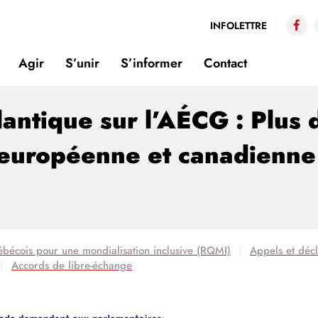
INFOLETTRE
Agir
S’unir
S’informer
Contact
lantique sur l’AÉCG : Plus
e européenne et canadienne
bécois pour une mondialisation inclusive (RQMI)
Appels et décl
Accords de libre-échange