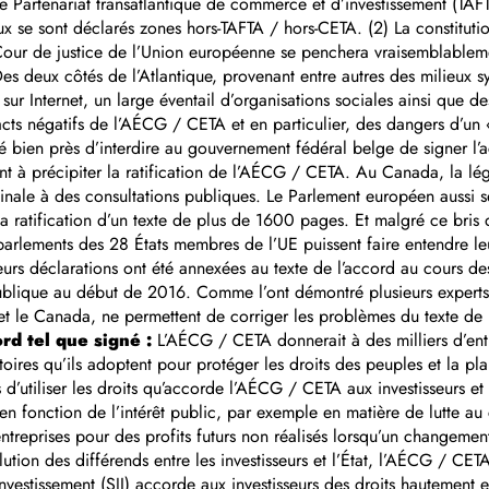
Partenariat transatlantique de commerce et d’investissement (TAFTA 
 se sont déclarés zones hors-TAFTA / hors-CETA. (2) La constituti
our de justice de l’Union européenne se penchera vraisemblablemen
) Des deux côtés de l’Atlantique, provenant entre autres des milieu
sur Internet, un large éventail d’organisations sociales ainsi que d
cts négatifs de l’AÉCG / CETA et en particulier, des dangers d’un « 
 bien près d’interdire au gouvernement fédéral belge de signer l’
nt à précipiter la ratification de l’AÉCG / CETA. Au Canada, la légi
inale à des consultations publiques. Le Parlement européen aussi 
la ratification d’un texte de plus de 1600 pages. Et malgré ce bris
parlements des 28 États membres de l’UE puissent faire entendre leur
urs déclarations ont été annexées au texte de l’accord au cours des
publique au début de 2016. Comme l’ont démontré plusieurs expert
E et le Canada, ne permettent de corriger les problèmes du text
rd tel que signé :
L’AÉCG / CETA donnerait à des milliers d’ent
toires qu’ils adoptent pour protéger les droits des peuples et la pl
utiliser les droits qu’accorde l’AÉCG / CETA aux investisseurs et q
t en fonction de l’intérêt public, par exemple en matière de lutte
reprises pour des profits futurs non réalisés lorsqu’un changement 
tion des différends entre les investisseurs et l’État, l’AÉCG / CET
 l’Investissement (SJI) accorde aux investisseurs des droits hautement