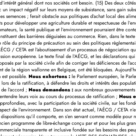
d’intérêt général dont nos sociétés ont besoin. (15) Des deux côtés
c un impact négatif sur leurs moyens de subsistance, sans gain sub
les semences ; ferait obstacle aux politiques d’achat local des ali
forts pour développer une agriculture durable et respectueuse de l’
teurs, la santé publique et l’environnement pourraient être contes
constituent des barrières déguisées au commerce. Rien, dans le text
 rôle du principe de précaution au sein des politiques règlementai
L’AÉCG / CETA est l’aboutissement d’un processus de négociation qu
ion européenne. Le texte final de l’AÉCG, et les déclarations qui
osés par la société civile afin de corriger les déficiences de l’acc
ent de la région wallonne en Belgique, ont été bloquées. Aujourd
n est possible.
Nous exhortons :
le Parlement européen, le Parle
 lors de la ratification, à défendre les droits et intérêts des popu
n de l’accord ;
Nous demandons :
aux nombreux gouvernements m
ntendre leurs voix au cours du processus de ratification ;
Nous e
profondies, avec la participation de la société civile, sur les fon
respect de l’environnement. Dans son état actuel, l’AÉCG / CETA n’
tes dispositions qu’il comporte, en s’en servant comme modèle pour
l’ancien programme de libre-échange conçu par et pour les plus gr
erciale transparente et inclusive fondée sur les besoins des peup