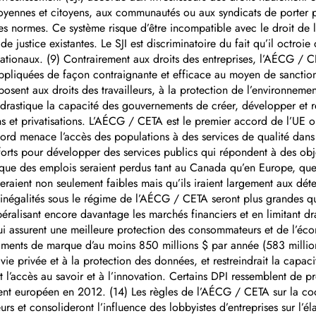
oyennes et citoyens, aux communautés ou aux syndicats de porter pla
utres normes. Ce système risque d’être incompatible avec le droit de 
e justice existantes. Le SJI est discriminatoire du fait qu’il octroie
 nationaux. (9) Contrairement aux droits des entreprises, l’AÉCG / CET
pliquées de façon contraignante et efficace au moyen de sanctions.
posent aux droits des travailleurs, à la protection de l’environnem
drastique la capacité des gouvernements de créer, développer et ré
 et privatisations. L’AÉCG / CETA est le premier accord de l’UE où l
ccord menace l’accès des populations à des services de qualité da
orts pour développer des services publics qui répondent à des obje
e des emplois seraient perdus tant au Canada qu’en Europe, que 
eraient non seulement faibles mais qu’ils iraient largement aux dét
s inégalités sous le régime de l’AÉCG / CETA seront plus grandes q
ibéralisant encore davantage les marchés financiers et en limitant 
et qui assurent une meilleure protection des consommateurs et de l
aments de marque d’au moins 850 millions $ par année (583 millions
 vie privée et à la protection des données, et restreindrait la cap
ent l’accès au savoir et à l’innovation. Certains DPI ressemblent de
ment européen en 2012. (14) Les règles de l’AÉCG / CETA sur la co
urs et consolideront l’influence des lobbyistes d’entreprises sur l’é