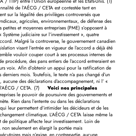
/ TTIP) entre l’Union européenne et les États-Unis. (1)
onnalité de l’AÉCG / CETA est contestée tant en
t sur la légalité des privilèges controversés que
x syndicaux, agricoles, environnementaux, de défense des
es petites et moyennes entreprises (PME) s’opposent à
Système judiciaire sur l’investissement », quatre
accord. Malgré la controverse, le gouvernement canadien
slation visant l’entrée en vigueur de l’accord a déjà été
semble vouloir couper court à ses processus internes de
 de procédure, des pans entiers de l’accord entreraient en
s voix. Afin d’obtenir un appui pour la ratification de
 derniers mois. Toutefois, le texte n’a pas changé d’un
s, aucune des déclarations d’accompagnement, ni l’ «
e de l’AÉCG / CETA. (7)
Voici nos principales
reprises le pouvoir de poursuivre des gouvernements et
anète. Rien dans l’entente ou dans les déclarations
ui leur permettent d’intimider les décideurs et de les
 au changement climatique. L’AÉCG / CETA laisse même la
de politique affecte leur investissement. Loin de
A non seulement en élargit la portée mais
 exécutoires mais n’exige, en contrepartie, aucune