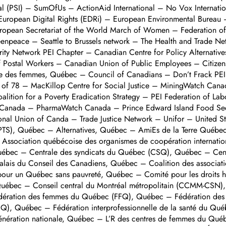
onal (PSI) – SumOfUs – ActionAid International – No Vox Internati
uropean Digital Rights (EDRi) – European Environmental Bureau 
uropean Secretariat of the World March of Women – Federation
eenpeace – Seattle to Brussels network – The Health and Trade 
rity Network PEI Chapter – Canadian Centre for Policy Alternati
 Postal Workers – Canadian Union of Public Employees – Citizen
 des femmes, Québec – Council of Canadians – Don’t Frack PEI –
 78 – MacKillop Centre for Social Justice – MiningWatch Canad
tion for a Poverty Eradication Strategy – PEI Federation of Lab
Canada – PharmaWatch Canada – Prince Edward Island Food Secu
onal Union of Canda – Trade Justice Network – Unifor – United St
 (APTS), Québec – Alternatives, Québec – AmiEs de la Terre Québ
ssociation québécoise des organismes de coopération interna
uébec – Centrale des syndicats du Québec (CSQ), Québec – Centre
tréalais du Conseil des Canadiens, Québec – Coalition des asso
f pour un Québec sans pauvreté, Québec – Comité pour les droit
Québec – Conseil central du Montréal métropolitain (CCMM-CSN),
dération des femmes du Québec (FFQ), Québec – Fédération des tr
Q), Québec – Fédération interprofessionnelle de la santé du Qué
ration nationale, Québec – L’R des centres de femmes du Québ