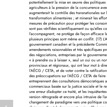
potentiellement la mise en œuvre des politiques 
agriculteurs à la pression de la concurrence ave
augmenterait le contrôle des transnationales sur 
transformation alimentaires ; et minerait les ef
mesures de précaution pour protéger les consomma
sont pas vérifiées scientifiquement ou qu’elles 
l’accompagnent, ne protège de façon efficace le
plusieurs principes sont même en conflit. (17) 
gouvernement canadien et la précédente Commiss
amendements raisonnables et très spécifiques prop
des négociations, entreprises par le gouvernem
« à prendre ou à laisser », seul un oui ou un no
provinciaux et régionaux, qui ont leur mot à dire
l’AÉCG / CETA, et de voter contre la ratificatio
des préoccupations sur l’AÉCG / CETA de faire e
entreprennent des consultations démocratiques ap
commerciaux basée sur la justice sociale et le 
une erreur d’adopter ce traité, et les inquiétan
version rétrograde et encore plus intrusive de 
changement de paradigme vers une politique comm