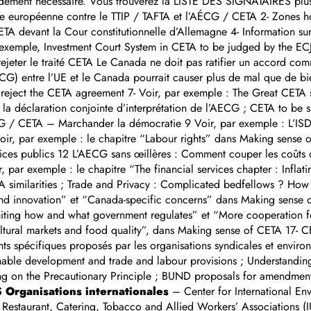
ndement nécessaire. Vous trouverez la LISTE DES SIGNATAIRES plu
ative européenne contre le TTIP / TAFTA et l’AÉCG / CETA 2- Zones 
ETA devant la Cour constitutionnelle d’Allemagne 4- Information su
exemple, Investment Court System in CETA to be judged by the ECJ 
rejeter le traité CETA Le Canada ne doit pas ratifier un accord co
) entre l’UE et le Canada pourrait causer plus de mal que de bi
eject the CETA agreement 7- Voir, par exemple : The Great CETA s
a déclaration conjointe d’interprétation de l’AECG ; CETA to be sig
 / CETA – Marchander la démocratie 9 Voir, par exemple : L’ISDS 
Voir, par exemple : le chapitre “Labour rights” dans Making sense 
ervices publics 12 L’AECG sans œillères : Comment couper les co
 par exemple : le chapitre “The financial services chapter : Inflat
similarities ; Trade and Privacy : Complicated bedfellows ? How 
t and innovation” et “Canada-specific concerns” dans Making sense o
imiting how and what government regulates” et “More cooperation f
ultural markets and food quality”, dans Making sense of CETA 17- C
spécifiques proposés par les organisations syndicales et environ
ainable development and trade and labour provisions ; Understandin
ng on the Precautionary Principle ; BUND proposals for amendments
S
Organisations internationales
– Center for International E
, Restaurant, Catering, Tobacco and Allied Workers’ Associations (I