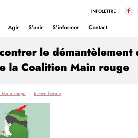
INFOLETTRE
Agir
S’unir
S’informer
Contact
ontrer le démantèlement de 
e la Coalition Main rouge
n Main rouge
Justice fiscale