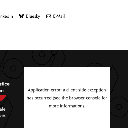
nkedIn
Bluesky
E-Mail
ale
des