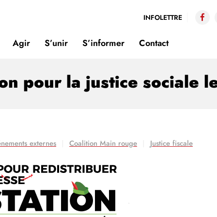
INFOLETTRE
Agir
S’unir
S’informer
Contact
n pour la justice sociale l
vénements externes
Coalition Main rouge
Justice fiscale