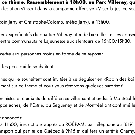
t ce thème.
Rassemblement à 13h00, au Parc Villeray, quar
festation s’inscrit dans la campagne offensive «Viser la justice soc
oin Jarry et Christophe-Colomb, métro Jarry), à 13h00.
ieux significatifs du quartier Villeray afin de bien illustrer les co
e Centre communautaire Lajeunesse aux alentours de 15h00/15h30.
rmettre aux personnes moins en forme de se reposer.
les gens qui le souhaitent.
es qui le souhaitent sont invitées à se déguiser en «Robin des bois
ement sur ce thème et nous vous réservons quelques surprises!
nistes et étudiants de différentes villes sont attendus à Montréal 
laches, de l’Estrie, du Saguenay et de Montréal ont confirmé leu
t annoncés:
s, à 11h00, inscriptions auprès du ROÉPAM, par téléphone au (81
ansport qui partira de Québec à 9h15 et qui fera un arrêt à Charny