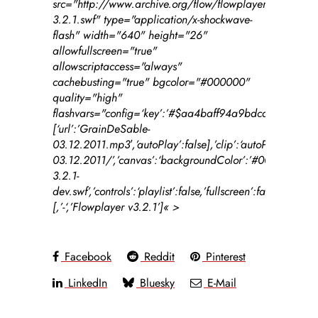
src="http://www.archive.org/flow/flowplayer.commercia
3.2.1.swf" type="application/x-shockwave-
flash" width="640" height="26"
allowfullscreen="true"
allowscriptaccess="always"
cachebusting="true" bgcolor="#000000"
quality="high"
flashvars="config=
‘key’:’#$aa4baff94a9bdcafce8′,’playli
[
‘url’:’GrainDeSable-
03.12.2011.mp3′,’autoPlay’:false
],’clip’:
‘autoPlay’:true
03.12.2011/’
,’canvas’:
‘backgroundColor’:’#000000′,’ba
3.2.1-
dev.swf’
,’controls’:
‘playlist’:false,’fullscreen’:false,’hei
[
,’-‘,’Flowplayer v3.2.1’]
« >
Facebook
Reddit
Pinterest
LinkedIn
Bluesky
E-Mail