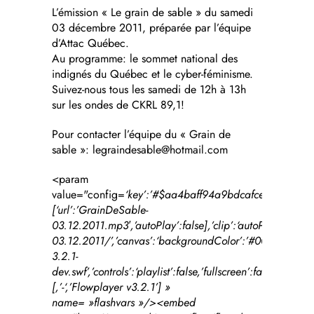
L’émission « Le grain de sable » du samedi
03 décembre 2011, préparée par l’équipe
d’Attac Québec.
Au programme: le sommet national des
indignés du Québec et le cyber-féminisme.
Suivez-nous tous les samedi de 12h à 13h
sur les ondes de CKRL 89,1!
Pour contacter l’équipe du « Grain de
sable »: legraindesable@hotmail.com
<param
value="config=
‘key’:’#$aa4baff94a9bdcafce8′,’playlist’
[
‘url’:’GrainDeSable-
03.12.2011.mp3′,’autoPlay’:false
],’clip’:
‘autoPlay’:true
03.12.2011/’
,’canvas’:
‘backgroundColor’:’#000000′,’ba
3.2.1-
dev.swf’
,’controls’:
‘playlist’:false,’fullscreen’:false,’hei
[
,’-‘,’Flowplayer v3.2.1’]
»
name= »flashvars »/><embed