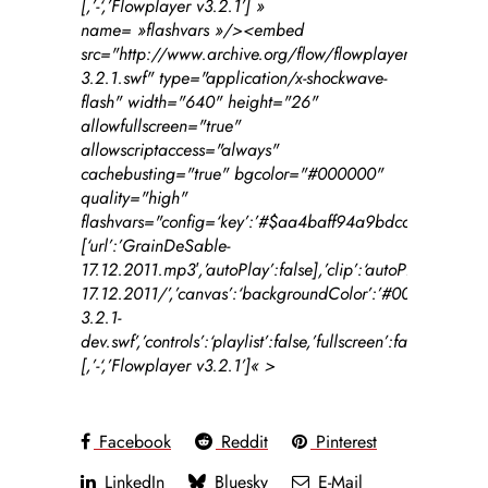
[
,’-‘,’Flowplayer v3.2.1’]
»
name= »flashvars »/><embed
src="http://www.archive.org/flow/flowplayer.commercia
3.2.1.swf" type="application/x-shockwave-
flash" width="640" height="26"
allowfullscreen="true"
allowscriptaccess="always"
cachebusting="true" bgcolor="#000000"
quality="high"
flashvars="config=
‘key’:’#$aa4baff94a9bdcafce8′,’playli
[
‘url’:’GrainDeSable-
17.12.2011.mp3′,’autoPlay’:false
],’clip’:
‘autoPlay’:true,
17.12.2011/’
,’canvas’:
‘backgroundColor’:’#000000′,’bac
3.2.1-
dev.swf’
,’controls’:
‘playlist’:false,’fullscreen’:false,’hei
[
,’-‘,’Flowplayer v3.2.1’]
« >
Facebook
Reddit
Pinterest
LinkedIn
Bluesky
E-Mail