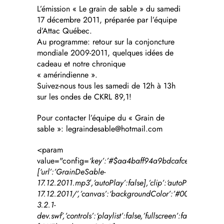
L’émission « Le grain de sable » du samedi
17 décembre 2011, préparée par l’équipe
d’Attac Québec.
Au programme: retour sur la conjoncture
mondiale 2009-2011, quelques idées de
cadeau et notre chronique
« amérindienne ».
Suivez-nous tous les samedi de 12h à 13h
sur les ondes de CKRL 89,1!
Pour contacter l’équipe du « Grain de
sable »: legraindesable@hotmail.com
<param
value="config=
‘key’:’#$aa4baff94a9bdcafce8′,’playlist’
[
‘url’:’GrainDeSable-
17.12.2011.mp3′,’autoPlay’:false
],’clip’:
‘autoPlay’:true,
17.12.2011/’
,’canvas’:
‘backgroundColor’:’#000000′,’bac
3.2.1-
dev.swf’
,’controls’:
‘playlist’:false,’fullscreen’:false,’hei