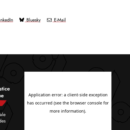
nkedIn
Bluesky
E-Mail
ale
des