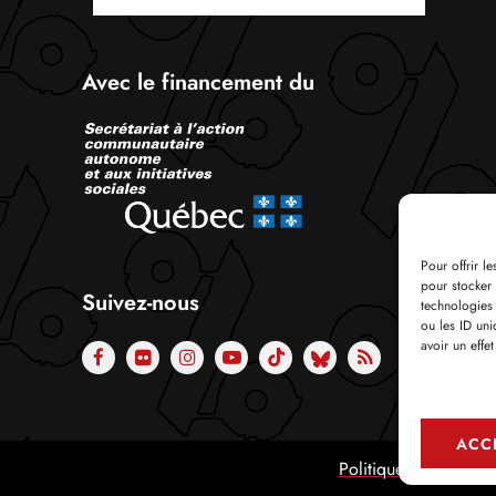
Avec le financement du
Pour offrir l
pour stocker 
Suivez-nous
technologies
ou les ID uni
avoir un effet
ACC
Politique de confiden