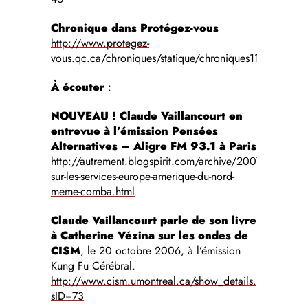
Chronique dans Protégez-vous
http://www.protegez-
vous.qc.ca/chroniques/statique/chroniques1157.html
À écouter
:
NOUVEAU !
Claude Vaillancourt en
entrevue à l’émission Pensées
Alternatives – Aligre FM 93.1 à Paris
http://autrement.blogspirit.com/archive/2007/07/07/m
sur-les-services-europe-amerique-du-nord-
meme-comba.html
Claude Vaillancourt parle de son livre
à Catherine Vézina sur les ondes de
CISM
, le 20 octobre 2006, à l’émission
Kung Fu Cérébral.
http://www.cism.umontreal.ca/show_details.php?
sID=73