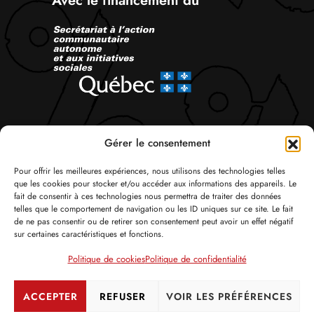
Avec le financement du
Suivez-nous
Gérer le consentement
Pour offrir les meilleures expériences, nous utilisons des technologies telles
que les cookies pour stocker et/ou accéder aux informations des appareils. Le
fait de consentir à ces technologies nous permettra de traiter des données
telles que le comportement de navigation ou les ID uniques sur ce site. Le fait
de ne pas consentir ou de retirer son consentement peut avoir un effet négatif
sur certaines caractéristiques et fonctions.
© Tous droits réservés 2026 Attac Québec
Politique de cookies
Politique de confidentialité
Politique de confidentialité
Politique de cookies
Crédits
ACCEPTER
REFUSER
VOIR LES PRÉFÉRENCES
Se connecter