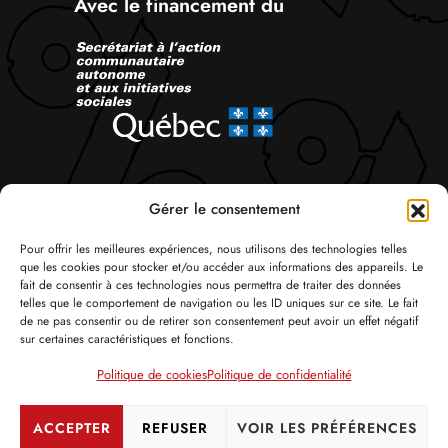
Avec le financement du
Suivez-nous
Gérer le consentement
Pour offrir les meilleures expériences, nous utilisons des technologies telles
que les cookies pour stocker et/ou accéder aux informations des appareils. Le
fait de consentir à ces technologies nous permettra de traiter des données
telles que le comportement de navigation ou les ID uniques sur ce site. Le fait
de ne pas consentir ou de retirer son consentement peut avoir un effet négatif
sur certaines caractéristiques et fonctions.
© Tous droits réservés 2026 Attac Québec
Politique de cookies
Politique de confidentialité
Politique de confidentialité
Politique de cookies
Crédits
ACCEPTER
REFUSER
VOIR LES PRÉFÉRENCES
Se connecter