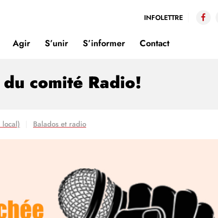
INFOLETTRE
Agir
S’unir
S’informer
Contact
 du comité Radio!
 local)
Balados et radio