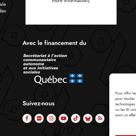
ale
des
Avec le financement du
Pour offrir l
pour stocker 
Suivez-nous
technologies
ou les ID uni
avoir un effet