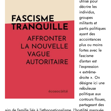
utilisé pour
décrire les
individus,
groupes
militants et
partis politiques
ayant des
accointances
plus ou moins
fortes avec le
fascisme
d’antan est
l’expression
« extrême-
droite ». On
désigne ici une
nébuleuse
politique aux
contours floues,
partageant des
airs de famille liés à l’ethnonationalisme, l’hostilité marquée