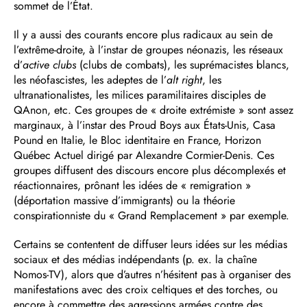
sommet de l’État.
Il y a aussi des courants encore plus radicaux au sein de
l’extrême-droite, à l’instar de groupes néonazis, les réseaux
d’
active clubs
(clubs de combats), les suprémacistes blancs,
les néofascistes, les adeptes de l’
alt right
, les
ultranationalistes, les milices paramilitaires disciples de
QAnon, etc. Ces groupes de « droite extrémiste » sont assez
marginaux, à l’instar des Proud Boys aux États-Unis, Casa
Pound en Italie, le Bloc identitaire en France, Horizon
Québec Actuel dirigé par Alexandre Cormier-Denis. Ces
groupes diffusent des discours encore plus décomplexés et
réactionnaires, prônant les idées de « remigration »
(déportation massive d’immigrants) ou la théorie
conspirationniste du « Grand Remplacement » par exemple.
Certains se contentent de diffuser leurs idées sur les médias
sociaux et des médias indépendants (p. ex. la chaîne
Nomos-TV), alors que d’autres n’hésitent pas à organiser des
manifestations avec des croix celtiques et des torches, ou
encore à commettre des agressions armées contre des