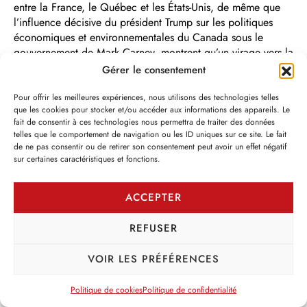
entre la France, le Québec et les États-Unis, de même que
l’influence décisive du président Trump sur les politiques
économiques et environnementales du Canada sous le
gouvernement de Mark Carney, montrent qu’un virage vers la
droite dure est bien en cours.
Gérer le consentement
Même le gouvernement de François Legault, qui est en
Pour offrir les meilleures expériences, nous utilisons des technologies telles
baisse constante dans les intentions de vote depuis 2023,
que les cookies pour stocker et/ou accéder aux informations des appareils. Le
fait de consentir à ces technologies nous permettra de traiter des données
mise sur un virage vers la droite décomplexée pour espérer
telles que le comportement de navigation ou les ID uniques sur ce site. Le fait
remonter les sondages depuis l’automne 2025. Entendons-
de ne pas consentir ou de retirer son consentement peut avoir un effet négatif
nous bien : je ne dis pas ici que Legault est un « fasciste »
sur certaines caractéristiques et fonctions.
que le gouvernement de la CAQ serait d’extrême- droite.
Mais le nationalisme conservateur revendiqué par Legault
ACCEPTER
depuis son premier mandat est en train de se radicaliser, et
de flirter dangereusement avec certaines politiques
REFUSER
autoritaires.
VOIR LES PRÉFÉRENCES
Ainsi, la CAQ a
déposé une série
Politique de cookies
Politique de confidentialité
de projets de loi