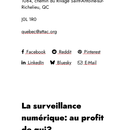
1084, chemin du Rivage Saint-Antoine-sur-
Richelieu, QC
J0L 1R0
quebec@attac.org
Facebook
Reddit
Pinterest
LinkedIn
Bluesky
E-Mail
La surveillance
numérique: au profit
de qui?