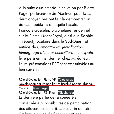
À la suite d’un état de la situation par Pierre
Pagé, porte-parole de Montréal pour tous,
deux citoyen.nes ont fait la démonstration
de cas troublants d’iniquité fiscale.
François Gosselin, propriétaire résidentiel
sur le Plateau Mont-Royal, ainsi que Sophie
Thiébaut, locataire dans le Sud-Ouest, et
autrice de
Combattre la gentrification,
témoignage d’une ex-conseillère municipale,
livre paru en mai dernier chez M. éditeur.
Leurs présentations PPT sont consultables au
lien suivant:
Rôle d’évaluation-Pierre-VF
Télécharger
Développement immobilier et fiscalité-Sophie Thiébaut-
22oct25
Télécharger
Rôle d’évaluation-FG -Final
Télécharger
La dernière partie de la soirée était
consacrée aux possibilités de participation
des citoyen.nes contribuables afin de faire