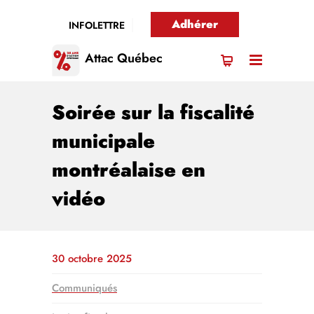
Adhérer
INFOLETTRE
Attac Québec
Soirée sur la fiscalité
municipale
montréalaise en
vidéo
30 octobre 2025
Communiqués