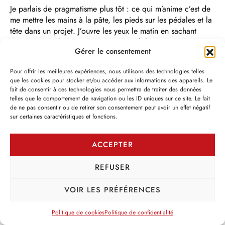
Je parlais de pragmatisme plus tôt : ce qui m’anime c’est de
me mettre les mains à la pâte, les pieds sur les pédales et la
tête dans un projet. J’ouvre les yeux le matin en sachant
qu’une partie de mon énergie sera mobilisée à cette activité
Gérer le consentement
physique et cela me tire du lit et même si l’hiver est dans
mon cœur parfois, je me sens poussée à bien prendre soin
Pour offrir les meilleures expériences, nous utilisons des technologies telles
de moi. J’irai parler à un ami, bouger, manger bien,
que les cookies pour stocker et/ou accéder aux informations des appareils. Le
m’impliquer.
fait de consentir à ces technologies nous permettra de traiter des données
telles que le comportement de navigation ou les ID uniques sur ce site. Le fait
Je suis enseignante dans une école secondaire et je sais
de ne pas consentir ou de retirer son consentement peut avoir un effet négatif
sur certaines caractéristiques et fonctions.
qu’aux yeux de plusieurs élèves, mon identité se définit par
mes valeurs environnementales. En effet, ils savent que je
suis cycliste, que je trie leurs déchets, que je prône la
ACCEPTER
simplicité volontaire et que je déteste le gaspillage. J’ai
même mis en place des activités environnementales autour
REFUSER
du Jour de la Terre du 22 avril. Je me suis sentie remplie d’un
sentiment de fierté et d’espoir, car j’étais le moteur de
VOIR LES PRÉFÉRENCES
changement dans le petit village de 1600 personnes qu’est
mon école. Nous compostons maintenant, car chaque midi
Politique de cookies
Politique de confidentialité
quelques élèves et moi aidons les élèves à trier leurs